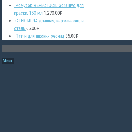
Ремувер REFECTOCIL Sensitive для
краски, 150 мл
1,270.00
₽
СТЕК-ИГЛА длинная, нержавеющая
сталь
65.00
₽
Патчи для нижних ресниц
35.00
₽
Меню