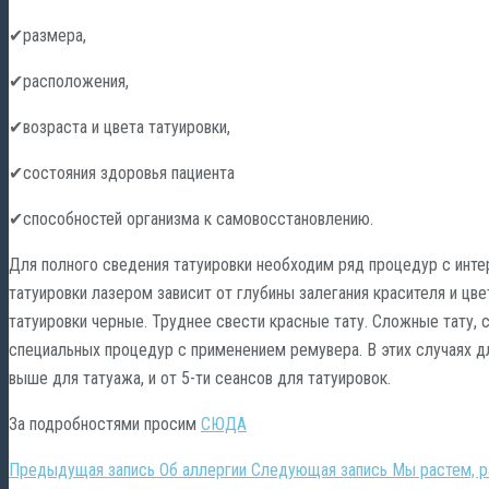
✔размера,
✔расположения,
✔возраста и цвета татуировки,
✔состояния здоровья пациента
✔способностей организма к самовосстановлению.
Для полного сведения татуировки необходим ряд процедур с инте
татуировки лазером зависит от глубины залегания красителя и цв
татуировки черные. Труднее свести красные тату. Сложные тату,
специальных процедур с применением ремувера. В этих случаях для
выше для татуажа, и от 5-ти сеансов для татуировок.
За подробностями просим
СЮДА
Предыдущая запись
Об аллергии
Следующая запись
Мы растем, р