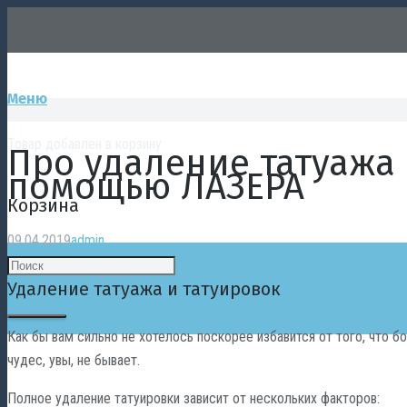
Меню
Товар
добавлен в корзину
Про удаление татуажа 
помощью ЛАЗЕРА
Корзина
09.04.2019
admin
Удаление татуажа и татуировок
Как бы вам сильно не хотелось поскорее избавится от того, что б
чудес, увы, не бывает.
Полное удаление татуировки зависит от нескольких факторов: