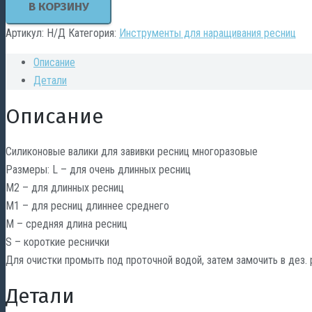
В КОРЗИНУ
валики
для
Артикул:
Н/Д
Категория:
Инструменты для наращивания ресниц
завивки
Описание
ресниц
Детали
многоразовые
Описание
Силиконовые валики для завивки ресниц многоразовые
Размеры: L – для очень длинных ресниц
М2 – для длинных ресниц
М1 – для ресниц длиннее среднего
M – средняя длина ресниц
S – короткие реснички
Для очистки промыть под проточной водой, затем замочить в дез. 
Детали