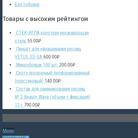
Без рубрики
Товары с высоким рейтингом
СТЕК-ИГЛА короткая нержавеющая
сталь
55.00
₽
Пинцет для наращивания ресниц
VETUS SS-SA
600.00
₽
Микробраши 100 шт.
200.00
₽
Скотч прозрачный перфорированный
(пластиковый)
140.00
₽
Состав для ламинирования ресниц
№ 2 Beauty Wave (объем + фиксация)
15 г
790.00
₽
Меню