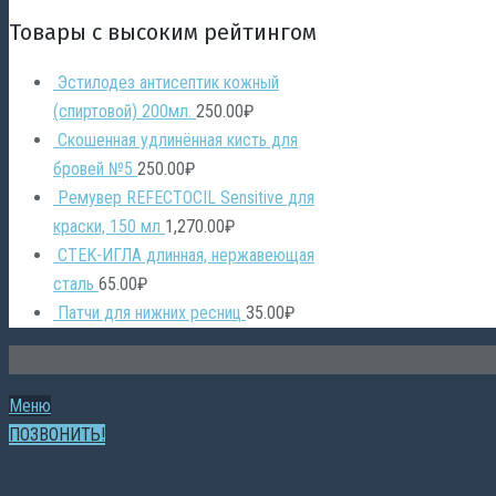
Товары с высоким рейтингом
Эстилодез антисептик кожный
(спиртовой) 200мл.
250.00
₽
Скошенная удлинённая кисть для
бровей №5
250.00
₽
Ремувер REFECTOCIL Sensitive для
краски, 150 мл
1,270.00
₽
СТЕК-ИГЛА длинная, нержавеющая
сталь
65.00
₽
Патчи для нижних ресниц
35.00
₽
Меню
ПОЗВОНИТЬ!