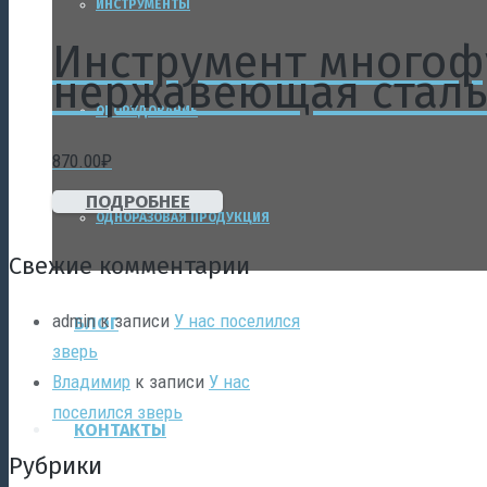
ИНСТРУМЕНТЫ
Инструмент много
нержавеющая стал
ОБОРУДОВАНИЕ
870.00
₽
ПОДРОБНЕЕ
ОДНОРАЗОВАЯ ПРОДУКЦИЯ
Свежие комментарии
admin
к записи
У нас поселился
БЛОГ
зверь
Владимир
к записи
У нас
поселился зверь
КОНТАКТЫ
Рубрики