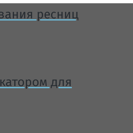
вания ресниц
катором для