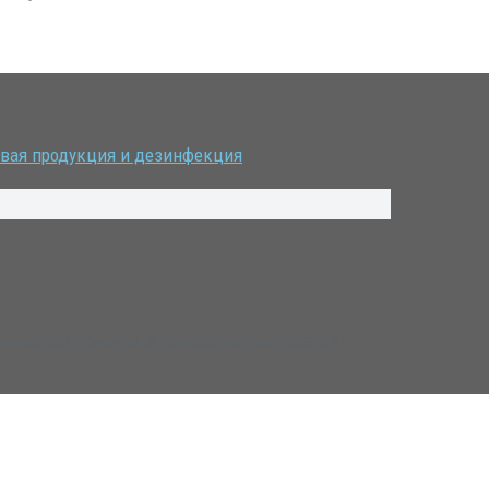
вая продукция и дезинфекция
ные для точечного нанесения препаратов (