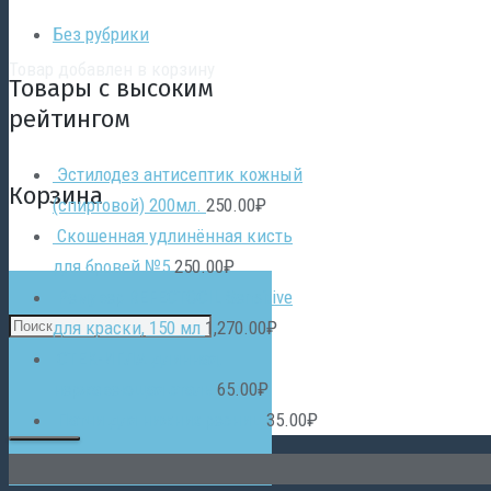
Без рубрики
Товар
добавлен в корзину
Товары с высоким
рейтингом
Эстилодез антисептик кожный
Корзина
(спиртовой) 200мл.
250.00
₽
Скошенная удлинённая кисть
для бровей №5
250.00
₽
Ремувер REFECTOCIL Sensitive
для краски, 150 мл
1,270.00
₽
СТЕК-ИГЛА длинная,
нержавеющая сталь
65.00
₽
Патчи для нижних ресниц
35.00
₽