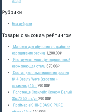
зверь
Рубрики
Без рубрики
Товары с высоким рейтингом
Манекен для обучения и отработки
наращивания ресниц
1,200.00
₽
Инструмент многофункциональный
нержавеющая сталь
870.00
₽
Состав для ламинирования ресниц
№ 4 Beauty Wave (кератин +
витамины) 15 г
790.00
₽
Полотенце Спанлейс Эконом Белый
35х70 50 шт/уп
290.00
₽
Праймер elSHINE BASIC PURE,
объем 15ml
440.00
₽