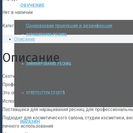
ОБУЧЕНИЕ
Нет в наличии
Категория:
Одноразовая продукция и дезинфекция
НАРАЩИВАНИЕ РЕСНИЦ
Описание
Описание
ЛАМИНИРОВАНИЕ РЕСНИЦ
Скотч прозрачный перфорированный (пластиковый)
Профессиональная медицинская лента для наращивания ре
Это обязательный аксессуар для наращивания ресниц!
АРХИТЕКТУРА БРОВЕЙ
Используйте их, чтобы приклеить нижние ресницы или откл
Поставщики для наращивания ресниц для профессиональных
Подходит для косметического салона, студии косметики, в
МАГАЗИН
личного использования