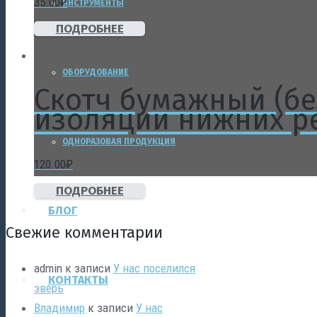
35.00
₽
ИНСТРУМЕНТЫ
ПОДРОБНЕЕ
ОБОРУДОВАНИЕ
Скотч бумажный (бе
изоляции нижних р
ОДНОРАЗОВАЯ ПРОДУКЦИЯ
120.00
₽
ПОДРОБНЕЕ
БЛОГ
Свежие комментарии
admin
к записи
У нас поселился
КОНТАКТЫ
зверь
Владимир
к записи
У нас