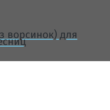
з ворсинок) для
есниц