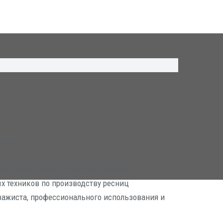
сниц
еить веки перед нанесением ресниц
 техников по производству ресниц
изажиста, профессионального использования и