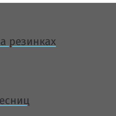
на резинках
ресниц