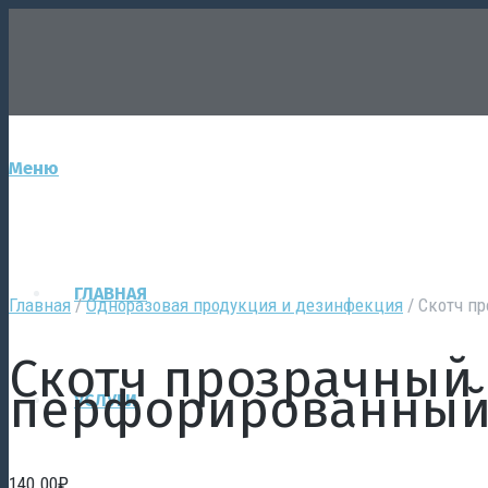
Меню
ГЛАВНАЯ
Главная
/
Одноразовая продукция и дезинфекция
/ Скотч п
Скотч прозрачный
перфорированный 
УСЛУГИ
140.00
₽